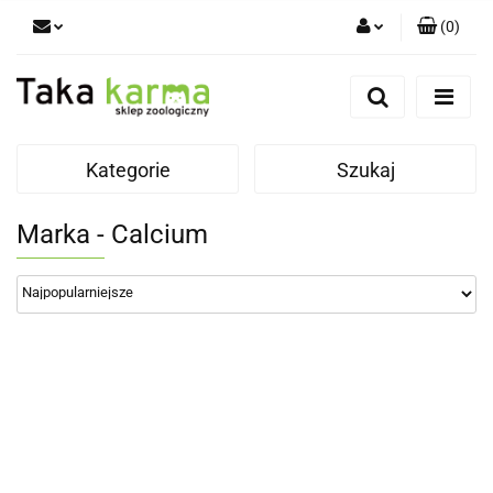
(
0
)
Zaloguj się
Zarejestruj się
Dodaj zgłoszenie
Kategorie
Szukaj
Zgody cookies
Marka - Calcium