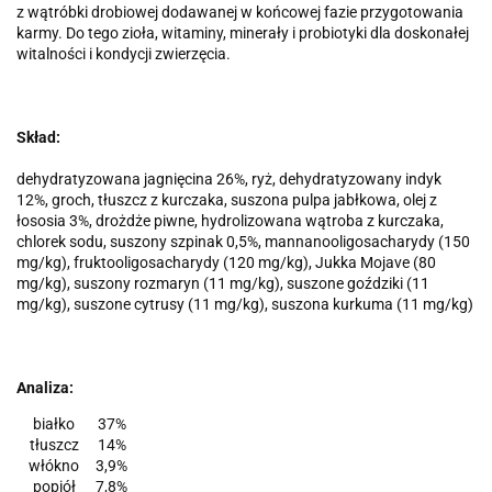
z wątróbki drobiowej dodawanej w końcowej fazie przygotowania
karmy. Do tego zioła, witaminy, minerały i probiotyki dla doskonałej
witalności i kondycji zwierzęcia.
Skład:
dehydratyzowana jagnięcina 26%, ryż, dehydratyzowany indyk
12%, groch, tłuszcz z kurczaka, suszona pulpa jabłkowa, olej z
łososia 3%, drożdże piwne, hydrolizowana wątroba z kurczaka,
chlorek sodu, suszony szpinak 0,5%, mannanooligosacharydy (150
mg/kg), fruktooligosacharydy (120 mg/kg), Jukka Mojave (80
mg/kg), suszony rozmaryn (11 mg/kg), suszone goździki (11
mg/kg), suszone cytrusy (11 mg/kg), suszona kurkuma (11 mg/kg)
Analiza:
białko
37%
tłuszcz
14%
włókno
3,9%
popiół
7,8%