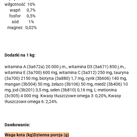
wilgotność
10%
wapń
0,7%
fosfor
0,5%
sód
1%
magnez
0,02%
Dodatki na 1 kg:
witamina A (3a672a) 20 000 j.m., witamina D3 (3a671) 850 j.m.,
witamina E (3a700) 600 mg, witamina C (3a312) 250 mg, tauryna
(3a700) 2150 mg, biotyna (3a880) 1,7 mg, cynk (3b606) 140 mg,
mangan (3b504) 50 mg, żelazo (3b106) 50 mg, miedź (3b406) 10
mg, jod (3b201) 3,5 mg, selen (3b810) 0,16 mg, L-metionina
(3c305) 4 000 mg. Kwasy tłuszczowe omega 3: 0,20%, Kwasy
tłuszczowe omega 6: 2,24%.
Dawkowanie:
Waga kota (kg)
Dzienna porcja (g)