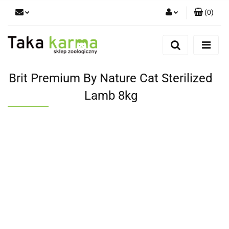
(
0
)
Zaloguj się
Zarejestruj się
Dodaj zgłoszenie
Brit Premium By Nature Cat Sterilized
Zgody cookies
Lamb 8kg