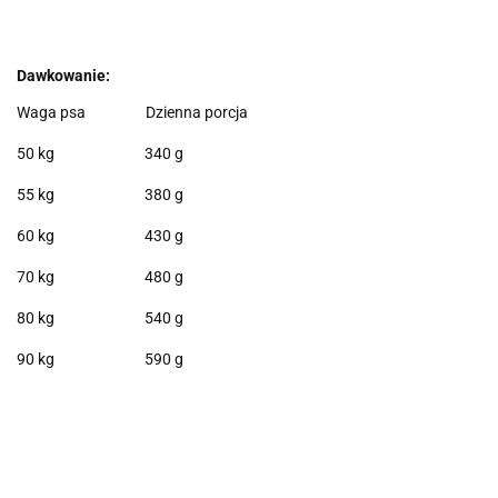
Dawkowanie:
Waga psa
Dzienna porcja
50 kg
340 g
55 kg
380 g
60 kg
430 g
70 kg
480 g
80 kg
540 g
90 kg
590 g