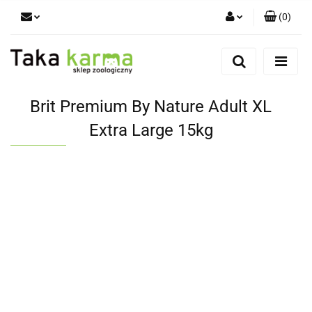
(
0
)
Zaloguj się
Zarejestruj się
Dodaj zgłoszenie
Brit Premium By Nature Adult XL
Zgody cookies
Extra Large 15kg