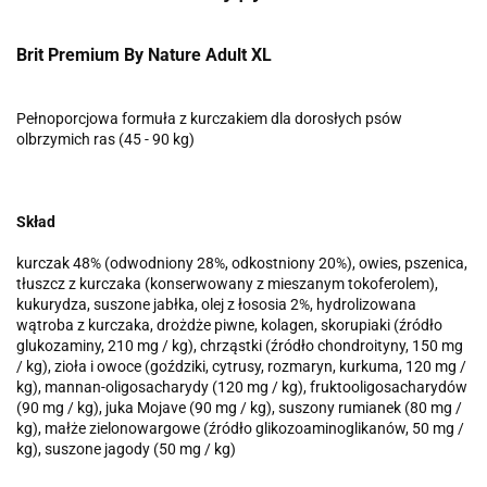
Brit Premium By Nature Adult XL
Pełnoporcjowa formuła z kurczakiem dla dorosłych psów
olbrzymich ras (45 - 90 kg)
Skład
kurczak 48% (odwodniony 28%, odkostniony 20%), owies, pszenica,
tłuszcz z kurczaka (konserwowany z mieszanym tokoferolem),
kukurydza, suszone jabłka, olej z łososia 2%, hydrolizowana
wątroba z kurczaka, drożdże piwne, kolagen, skorupiaki (źródło
glukozaminy, 210 mg / kg), chrząstki (źródło chondroityny, 150 mg
/ kg), zioła i owoce (goździki, cytrusy, rozmaryn, kurkuma, 120 mg /
kg), mannan-oligosacharydy (120 mg / kg), fruktooligosacharydów
(90 mg / kg), juka Mojave (90 mg / kg), suszony rumianek (80 mg /
kg), małże zielonowargowe (źródło glikozoaminoglikanów, 50 mg /
kg), suszone jagody (50 mg / kg)