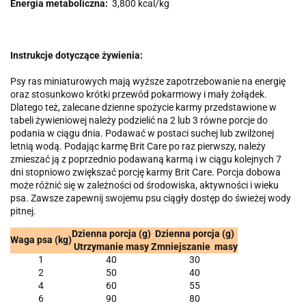
Energia metaboliczna:
3,800 kcal/kg
Instrukcje dotyczące żywienia:
Psy ras miniaturowych mają wyższe zapotrzebowanie na energię
oraz stosunkowo krótki przewód pokarmowy i mały żołądek.
Dlatego też, zalecane dzienne spożycie karmy przedstawione w
tabeli żywieniowej należy podzielić na 2 lub 3 równe porcje do
podania w ciągu dnia. Podawać w postaci suchej lub zwilżonej
letnią wodą. Podając karmę Brit Care po raz pierwszy, należy
zmieszać ją z poprzednio podawaną karmą i w ciągu kolejnych 7
dni stopniowo zwiększać porcję karmy Brit Care. Porcja dobowa
może różnić się w zależności od środowiska, aktywności i wieku
psa. Zawsze zapewnij swojemu psu ciągły dostęp do świeżej wody
pitnej.
Dzienna porcja (g)
Dzienna porcja (g)
Waga psa (kg)
Utrzymanie masy
Zmniejszanie masy
1
40
30
2
50
40
4
60
55
6
90
80