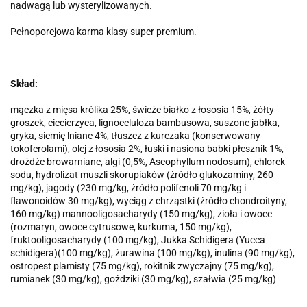
nadwagą lub wysterylizowanych.
Pełnoporcjowa karma klasy super premium.
Skład:
mączka z mięsa królika 25%, świeże białko z łososia 15%, żółty
groszek, ciecierzyca, lignoceluloza bambusowa, suszone jabłka,
gryka, siemię lniane 4%, tłuszcz z kurczaka (konserwowany
tokoferolami), olej z łososia 2%, łuski i nasiona babki płesznik 1%,
drożdże browarniane, algi (0,5%, Ascophyllum nodosum), chlorek
sodu, hydrolizat muszli skorupiaków (źródło glukozaminy, 260
mg/kg), jagody (230 mg/kg, źródło polifenoli 70 mg/kg i
flawonoidów 30 mg/kg), wyciąg z chrząstki (źródło chondroityny,
160 mg/kg) mannooligosacharydy (150 mg/kg), zioła i owoce
(rozmaryn, owoce cytrusowe, kurkuma, 150 mg/kg),
fruktooligosacharydy (100 mg/kg), Jukka Schidigera (Yucca
schidigera)(100 mg/kg), żurawina (100 mg/kg), inulina (90 mg/kg),
ostropest plamisty (75 mg/kg), rokitnik zwyczajny (75 mg/kg),
rumianek (30 mg/kg), goździki (30 mg/kg), szałwia (25 mg/kg)