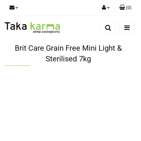
(
0
)
Zaloguj się
Zarejestruj się
Dodaj zgłoszenie
Brit Care Grain Free Mini Light &
Zgody cookies
Sterilised 7kg