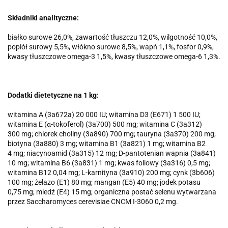
Składniki analityczne:
białko surowe 26,0%, zawartość tłuszczu 12,0%, wilgotność 10,0%,
popiół surowy 5,5%, włókno surowe 8,5%, wapń 1,1%, fosfor 0,9%,
kwasy tłuszczowe omega-3 1,5%, kwasy tłuszczowe omega-6 1,3%.
Dodatki dietetyczne na 1 kg:
witamina A (3a672a) 20 000 IU; witamina D3 (E671) 1 500 IU;
witamina E (α-tokoferol) (3a700) 500 mg; witamina C (3a312)
300 mg; chlorek choliny (3a890) 700 mg; tauryna (3a370) 200 mg;
biotyna (3a880) 3 mg; witamina B1 (3a821) 1 mg; witamina B2
4 mg; niacynoamid (3a315) 12 mg; D-pantotenian wapnia (3a841)
10 mg; witamina B6 (3a831) 1 mg; kwas foliowy (3a316) 0,5 mg;
witamina B12 0,04 mg; L-karnityna (3a910) 200 mg; cynk (3b606)
100 mg; żelazo (E1) 80 mg; mangan (E5) 40 mg; jodek potasu
0,75 mg; miedź (E4) 15 mg; organiczna postać selenu wytwarzana
przez Saccharomyces cerevisiae CNCM I-3060 0,2 mg.