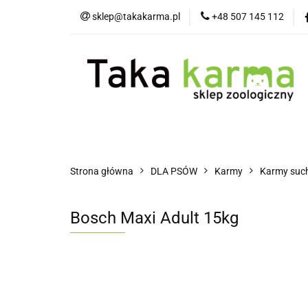
sklep@takakarma.pl
+48 507 145 112
O sklepie
D
Wszystkie kategorie
O skle
Strona główna
DLA PSÓW
Karmy
Karmy suc
Bosch Maxi Adult 15kg