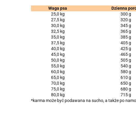
Waga psa
Dzienna porc
25,0 kg
300 g
27,5 kg
320 g
30,0 kg
345 g
32,5 kg
365 g
35,0 kg
385 g
37,5 kg
405 g
40,0 kg
425 g
45,0 kg
465 g
50,0 kg
505 g
55,0 kg
540 g
60,0 kg
580 g
65,0 kg
610 g
70,0 kg
650 g
75,0 kg
680 g
80,0 kg
715 g
*karma może być podawana na sucho, a także po namo