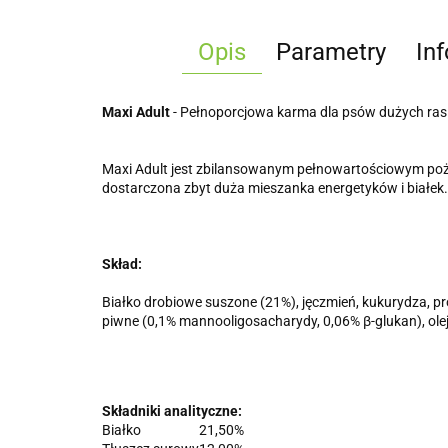
Opis
Parametry
In
Maxi Adult
- Pełnoporcjowa karma dla psów dużych ras
Maxi Adult jest zbilansowanym pełnowartościowym pożyw
dostarczona zbyt duża mieszanka energetyków i białek.
Skład:
Białko drobiowe suszone (21%), jęczmień, kukurydza, pr
piwne (0,1% mannooligosacharydy, 0,06% β-glukan), olej
Składniki analityczne:
Białko
21,50%