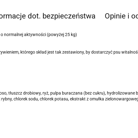
formacje dot. bezpieczeństwa
Opinie i o
 o normalnej aktywności (powyżej 25 kg)
ieniem, którego skład jest tak zestawiony, by dostarczyć psu witalnoś
oso, tłuszcz drobiowy, ryż, pulpa buraczana (bez cukru), hydrolizowane
 rybny, chlorek sodu, chlorek potasu, ekstrakt z omułka zielonowargoweg