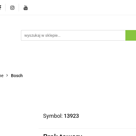
ostawa
Promocje
Nowości
Program lojalnościowy
pie
Dostawa
Promocje
Nowości
Program lojaln
he
Bosch
Symbol:
13923