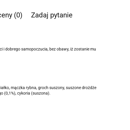
ceny (0)
Zadaj pytanie
ci i dobrego samopoczucia, bez obawy, iż zostanie mu
 białko, mączka rybna, groch suszony, suszone drożdże
o (0,1%), cykoria (suszona).