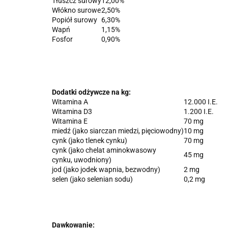
Tłuszcz surowy
12,00%
Włókno surowe
2,50%
Popiół surowy
6,30%
Wapń
1,15%
Fosfor
0,90%
Dodatki odżywcze na kg:
Witamina A
12.000 I.E.
Witamina D3
1.200 I.E.
Witamina E
70 mg
miedź (jako siarczan miedzi, pięciowodny)
10 mg
cynk (jako tlenek cynku)
70 mg
cynk (jako chelat aminokwasowy
45 mg
cynku, uwodniony)
jod (jako jodek wapnia, bezwodny)
2 mg
selen (jako selenian sodu)
0,2 mg
Dawkowanie: