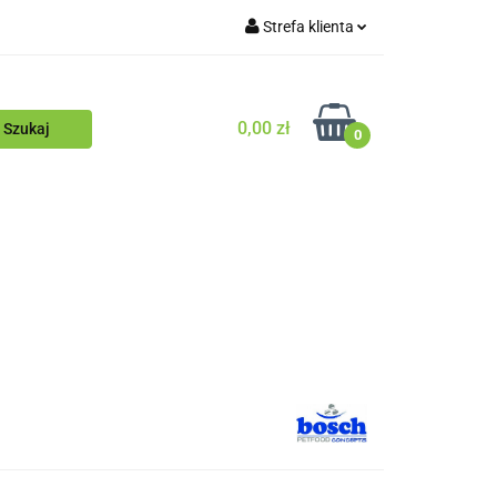
Strefa klienta
Blog
Zaloguj się
Zarejestruj się
0,00 zł
0
Dodaj zgłoszenie
Zgody cookies
ościowy
Blog