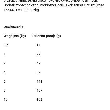
przeciwutleniacze: ekstrakty tokoferolowe z olejów roślinnych.
Dodatki zootechniczne: Probiotyk Bacillus velezensis C-3102 (DSM
15544) 1 x 109 CFU/kg.
Dawkowanie:
Waga psa (kg)
Dzienna porcja (g)
0,5
17
1
29
2
49
4
82
6
111
8
137
10
162