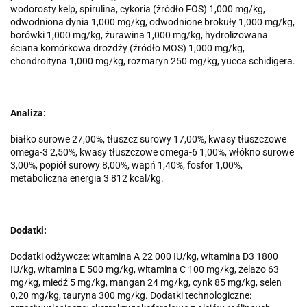
wodorosty kelp, spirulina, cykoria (źródło FOS) 1,000 mg/kg,
odwodniona dynia 1,000 mg/kg, odwodnione brokuły 1,000 mg/kg,
borówki 1,000 mg/kg,
ż
urawina 1,000 mg/kg, hydrolizowana
ściana komórkowa dro
ż
d
ż
y (
ź
ródło MOS) 1,000 mg/kg,
chondroityna 1,000 mg/kg, rozmaryn 250 mg/kg, yucca schidigera.
Analiza:
białko surowe 27,00%, tłuszcz surowy 17,00%, kwasy tłuszczowe
omega-3 2,50%, kwasy tłuszczowe omega-6 1,00%, włókno surowe
3,00%, popiół surowy 8,00%, wapń 1,40%, fosfor 1,00%,
metaboliczna energia 3 812 kcal/kg.
Dodatki:
Dodatki odżywcze: witamina A 22 000 IU/kg, witamina D3 1800
IU/kg, witamina E 500 mg/kg, witamina C 100 mg/kg, żelazo 63
mg/kg, miedź 5 mg/kg, mangan 24 mg/kg, cynk 85 mg/kg, selen
0,20 mg/kg, tauryna 300 mg/kg. Dodatki technologiczne: