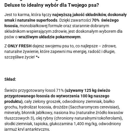
Deluxe to idealny wybór dla Twojego psa?
Jest to karma, która łączy
najwyższą jakość składników, doskonały
smak i naturalne superfoods
. Dzięki zawartości
70% świeżego
łososia
, monobiałkowej formule oraz starannie dobranym
składnikom wspierającym zdrowie, jest doskonałym wyborem dla
psów o
wrażliwym układzie pokarmowym
.
Z
ONLY FRESH
dajesz swojemu psu to, co najlepsze – zdrowe,
naturalne żywienie, które zapewni mu energię, radość i długie,
szczęśliwe życie! 🐾
Skład:
Świeżo przygotowany łosoś 71%
(używamy 125 kg świeżo
przygotowanego łososia do wytworzenia 100 kg naszego
produktu)
, cały zielony groszek, odwodniony ziemniak, białko
grochu, hydrolizat łososia, dro
ż
d
ż
e (Saccharomyces cerevisiae),
minerały, błonnik jabłkowy, nasiona lnu (naturalne
ź
ródło kwasów
tłuszczowych 3), olej rybny (chroniony naturalnymi tokoferolami),
słodki ziemniak, tapioka, glukozamina 1,400 mg/kg, odwodniony
jarmu
ż
kryl antarktyczny,