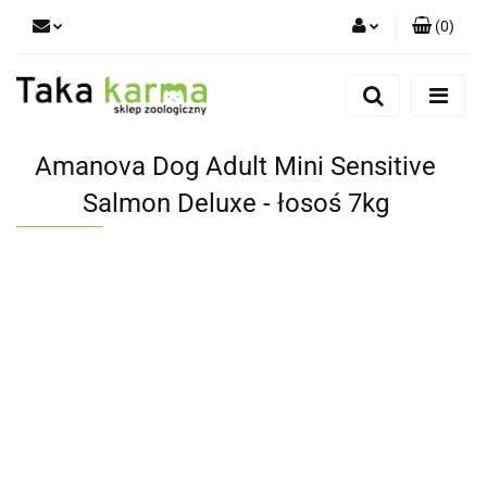
(
0
)
Zaloguj się
Zarejestruj się
Dodaj zgłoszenie
Amanova Dog Adult Mini Sensitive
Zgody cookies
Salmon Deluxe - łosoś 7kg