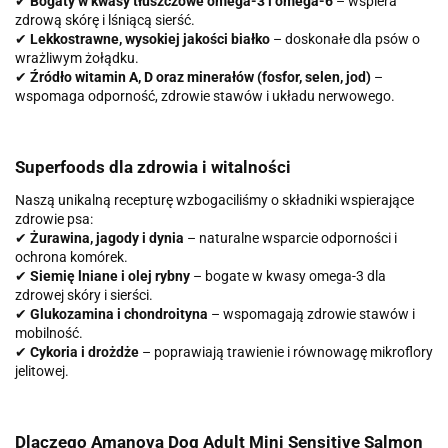
✔
Bogaty w kwasy tłuszczowe omega-3 i omega-6
– wspiera
zdrową skórę i lśniącą sierść.
✔
Lekkostrawne, wysokiej jakości białko
– doskonałe dla psów o
wrażliwym żołądku.
✔
Źródło witamin A, D oraz minerałów (fosfor, selen, jod)
–
wspomaga odporność, zdrowie stawów i układu nerwowego.
Superfoods dla zdrowia i witalności
Naszą unikalną recepturę wzbogaciliśmy o składniki wspierające
zdrowie psa:
✔
Żurawina, jagody i dynia
– naturalne wsparcie odporności i
ochrona komórek.
✔
Siemię lniane i olej rybny
– bogate w kwasy omega-3 dla
zdrowej skóry i sierści.
✔
Glukozamina i chondroityna
– wspomagają zdrowie stawów i
mobilność.
✔
Cykoria i drożdże
– poprawiają trawienie i równowagę mikroflory
jelitowej.
Dlaczego Amanova Dog Adult Mini Sensitive Salmon