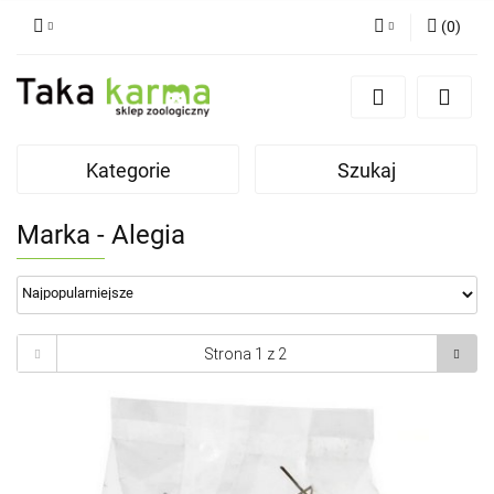
(
0
)
Zaloguj się
Zarejestruj się
Dodaj zgłoszenie
Kategorie
Szukaj
Zgody cookies
Marka - Alegia