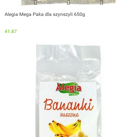
Alegia Mega Paka dla szynszyli 650g
41.87