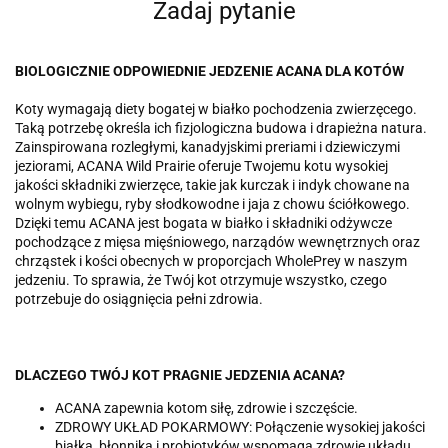
Zadaj pytanie
BIOLOGICZNIE ODPOWIEDNIE JEDZENIE ACANA DLA KOTÓW
Koty wymagają diety bogatej w białko pochodzenia zwierzęcego.
Taką potrzebę określa ich fizjologiczna budowa i drapieżna natura.
Zainspirowana rozległymi, kanadyjskimi preriami i dziewiczymi
jeziorami, ACANA Wild Prairie oferuje Twojemu kotu wysokiej
jakości składniki zwierzęce, takie jak kurczak i indyk chowane na
wolnym wybiegu, ryby słodkowodne i jaja z chowu ściółkowego.
Dzięki temu ACANA jest bogata w białko i składniki odżywcze
pochodzące z mięsa mięśniowego, narządów wewnętrznych oraz
chrząstek i kości obecnych w proporcjach WholePrey w naszym
jedzeniu. To sprawia, że Twój kot otrzymuje wszystko, czego
potrzebuje do osiągnięcia pełni zdrowia.
DLACZEGO TWÓJ KOT PRAGNIE JEDZENIA ACANA?
ACANA zapewnia kotom siłę, zdrowie i szczęście.
ZDROWY UKŁAD POKARMOWY: Połączenie wysokiej jakości
białka, błonnika i probiotyków wspomaga zdrowie układu