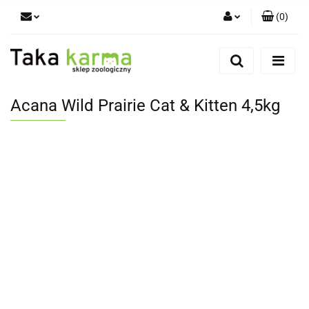
(
0
)
Zaloguj się
Zarejestruj się
Dodaj zgłoszenie
Acana Wild Prairie Cat & Kitten 4,5kg
Zgody cookies