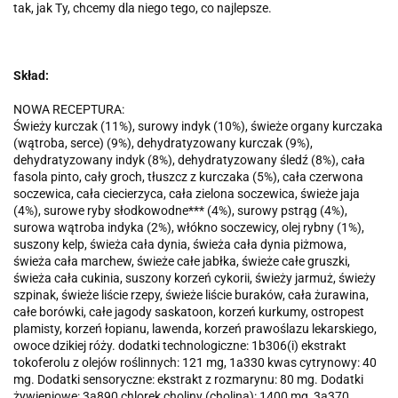
tak, jak Ty, chcemy dla niego tego, co najlepsze.
Skład:
NOWA RECEPTURA:
Świeży kurczak (11%), surowy indyk (10%), świeże organy kurczaka
(wątroba, serce) (9%), dehydratyzowany kurczak (9%),
dehydratyzowany indyk (8%), dehydratyzowany śledź (8%), cała
fasola pinto, cały groch, tłuszcz z kurczaka (5%), cała czerwona
soczewica, cała ciecierzyca, cała zielona soczewica, świeże jaja
(4%), surowe ryby słodkowodne*** (4%), surowy pstrąg (4%),
surowa wątroba indyka (2%), włókno soczewicy, olej rybny (1%),
suszony kelp, świeża cała dynia, świeża cała dynia piżmowa,
świeża cała marchew, świeże całe jabłka, świeże całe gruszki,
świeża cała cukinia, suszony korzeń cykorii, świeży jarmuż, świeży
szpinak, świeże liście rzepy, świeże liście buraków, cała żurawina,
całe borówki, całe jagody saskatoon, korzeń kurkumy, ostropest
plamisty, korzeń łopianu, lawenda, korzeń prawoślazu lekarskiego,
owoce dzikiej róży. dodatki technologiczne: 1b306(i) ekstrakt
tokoferolu z olejów roślinnych: 121 mg, 1a330 kwas cytrynowy: 40
mg. Dodatki sensoryczne: ekstrakt z rozmarynu: 80 mg. Dodatki
żywieniowe: 3a890 chlorek choliny (cholina): 1400 mg, 3a370