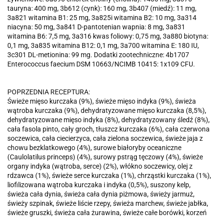
tauryna: 400 mg, 3b612 (cynk): 160 mg, 3b407 (miedź): 11 mg,
3a821 witamina B1: 25 mg, 3a825i witamina B2: 10 mg, 3a314
niacyna: 50 mg, 3a841 D-pantotenian wapnia: 8 mg, 3a831
witamina B6: 7,5 mg, 3a316 kwas foliowy: 0,75 mg, 3a880 biotyna:
0,1 mg, 3a835 witamina B12: 0,1 mg, 3a700 witamina E: 180 IU,
3c301 DL-metionina: 99 mg. Dodatki zootechniczne: 4b1707
Enterococcus faecium DSM 10663/NCIMB 10415: 1x109 CFU.
POPRZEDNIA RECEPTURA:
Świeże mięso kurczaka (9%), świeże mięso indyka (9%), świeża
wątroba kurczaka (9%), dehydratyzowane mięso kurczaka (8,5%),
dehydratyzowane mięso indyka (8%), dehydratyzowany śledź (8%),
cała fasola pinto, cały groch, tłuszcz kurczaka (6%), cała czerwona
soczewica, cała ciecierzyca, cała zielona soczewica, świeże jaja z
chowu bezklatkowego (4%), surowe białoryby oceaniczne
(Caulolatilus princeps) (4%), surowy pstrąg tęczowy (4%), świeże
organy indyka (wątroba, serce) (2%), włókno soczewicy, olej z
rdzawca (1%), świeże serce kurczaka (1%), chrząstki kurczaka (1%),
liofilizowana wątroba kurczaka i indyka (0,5%), suszony kelp,
świeża cała dynia, świeża cała dynia piżmowa, świeży jarmuż,
świeży szpinak, świeże liście rzepy, świeża marchew, świeże jabłka,
świeże gruszki, świeża cała żurawina, świeże całe borówki, korzeń