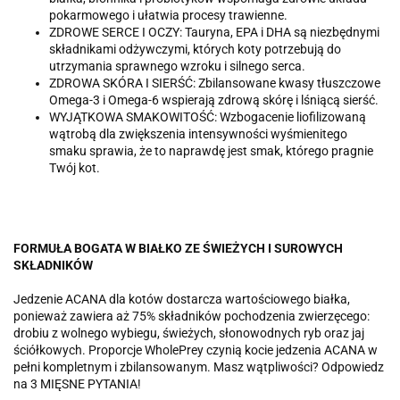
pokarmowego i ułatwia procesy trawienne.
ZDROWE SERCE I OCZY: Tauryna, EPA i DHA są niezbędnymi
składnikami odżywczymi, których koty potrzebują do
utrzymania sprawnego wzroku i silnego serca.
ZDROWA SKÓRA I SIERŚĆ: Zbilansowane kwasy tłuszczowe
Omega-3 i Omega-6 wspierają zdrową skórę i lśniącą sierść.
WYJĄTKOWA SMAKOWITOŚĆ: Wzbogacenie liofilizowaną
wątrobą dla zwiększenia intensywności wyśmienitego
smaku sprawia, że to naprawdę jest smak, którego pragnie
Twój kot.
FORMUŁA BOGATA W BIAŁKO ZE ŚWIEŻYCH I SUROWYCH
SKŁADNIKÓW
Jedzenie ACANA dla kotów dostarcza wartościowego białka,
ponieważ zawiera aż 75% składników pochodzenia zwierzęcego:
drobiu z wolnego wybiegu, świeżych, słonowodnych ryb oraz jaj
ściółkowych. Proporcje WholePrey czynią kocie jedzenia ACANA w
pełni kompletnym i zbilansowanym. Masz wątpliwości? Odpowiedz
na 3 MIĘSNE PYTANIA!