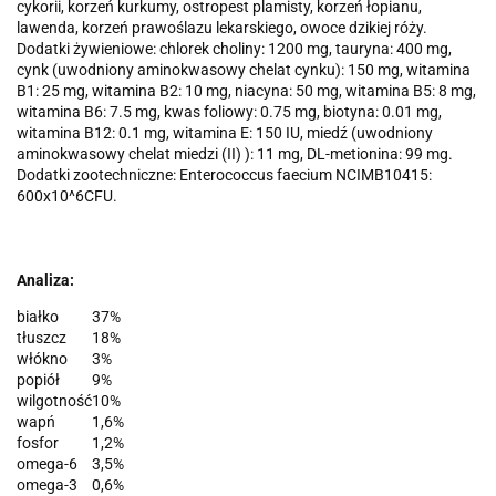
cykorii, korzeń kurkumy, ostropest plamisty, korzeń łopianu,
lawenda, korzeń prawoślazu lekarskiego, owoce dzikiej róży.
Dodatki żywieniowe: chlorek choliny: 1200 mg, tauryna: 400 mg,
cynk (uwodniony aminokwasowy chelat cynku): 150 mg, witamina
B1: 25 mg, witamina B2: 10 mg, niacyna: 50 mg, witamina B5: 8 mg,
witamina B6: 7.5 mg, kwas foliowy: 0.75 mg, biotyna: 0.01 mg,
witamina B12: 0.1 mg, witamina E: 150 IU, miedź (uwodniony
aminokwasowy chelat miedzi (II) ): 11 mg, DL-metionina: 99 mg.
Dodatki zootechniczne: Enterococcus faecium NCIMB10415:
600x10^6CFU.
Analiza:
białko
37%
tłuszcz
18%
włókno
3%
popiół
9%
wilgotność
10%
wapń
1,6%
fosfor
1,2%
omega-6
3,5%
omega-3
0,6%