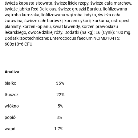
świeża kapusta sitowata, świeże liście rzepy, świeża cała marchew,
świeże jabłka Red Delicious, świeże gruszki Bartlett, liofilizowana
wątroba kurczaka, liofilizowana wątroba indyka, świeża cała
żurawina, świeże całe borówki, korzeń cykorii, kurkuma, ostropest
plamisty, korzeń łopianu, kwiat lawendy, korzeń prawoślazu
lekarskiego, owoce dzikiej róży. Dodatki (na kg): E6 (Cynk): 100 mg.
Dodatki zootechniczne: Enterococcus faecium NCIMB10415:
600x10^6 CFU
Analiza:
białko 35%
tłuszcz 22%
włókno 5%
popiół 8%
wapń 1,7%