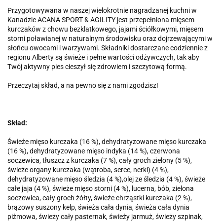
Przygotowywana w naszej wielokrotnie nagradzanej kuchni w
Kanadzie ACANA SPORT & AGILITY jest przepełniona mięsem
kurczaków z chowu bezklatkowego, jajami ściółkowymi, mięsem
storni poławianej w naturalnym środowisku oraz dojrzewającymi w
słońcu owocami i warzywami. Składniki dostarczane codziennie z
regionu Alberty są świeże i pełne wartości odżywczych, tak aby
Twój aktywny pies cieszył się zdrowiem i szczytową formą.
Przeczytaj skład, a na pewno się z nami zgodzisz!
Skład:
Świeże mięso kurczaka (16 %), dehydratyzowane mięso kurczaka
(16 %), dehydratyzowane mięso indyka (14 %), czerwona
soczewica, tłuszcz z kurczaka (7 %), cały groch zielony (5 %),
świeże organy kurczaka (wątroba, serce, nerki) (4 %),
dehydratyzowane mięso śledzia (4 %),olej ze śledzia (4 %), świeże
całe jaja (4 %), świeże mięso storni (4 %), lucerna, bób, zielona
soczewica, cały groch żółty, świeże chrząstki kurczaka (2 %),
brązowy suszony kelp, świeża cała dynia, świeża cała dynia
piżmowa, świeży cały pasternak, świeży jarmuż, świeży szpinak,