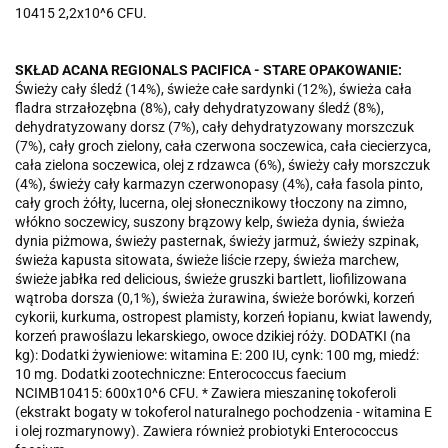
10415 2,2x10^6 CFU.
SKŁAD ACANA REGIONALS PACIFICA - STARE OPAKOWANIE:
Świeży cały śledź (14%), świeże całe sardynki (12%), świeża cała
fladra strzałozębna (8%), cały dehydratyzowany śledź (8%),
dehydratyzowany dorsz (7%), cały dehydratyzowany morszczuk
(7%), cały groch zielony, cała czerwona soczewica, cała ciecierzyca,
cała zielona soczewica, olej z rdzawca (6%), świeży cały morszczuk
(4%), świeży cały karmazyn czerwonopasy (4%), cała fasola pinto,
cały groch żółty, lucerna, olej słonecznikowy tłoczony na zimno,
włókno soczewicy, suszony brązowy kelp, świeża dynia, świeża
dynia piżmowa, świeży pasternak, świeży jarmuż, świeży szpinak,
świeża kapusta sitowata, świeże liście rzepy, świeża marchew,
świeże jabłka red delicious, świeże gruszki bartlett, liofilizowana
wątroba dorsza (0,1%), świeża żurawina, świeże borówki, korzeń
cykorii, kurkuma, ostropest plamisty, korzeń łopianu, kwiat lawendy,
korzeń prawoślazu lekarskiego, owoce dzikiej róży. DODATKI (na
kg): Dodatki żywieniowe: witamina E: 200 IU, cynk: 100 mg, miedź:
10 mg. Dodatki zootechniczne: Enterococcus faecium
NCIMB10415: 600x10^6 CFU. * Zawiera mieszaninę tokoferoli
(ekstrakt bogaty w tokoferol naturalnego pochodzenia - witamina E
i olej rozmarynowy). Zawiera również probiotyki Enterococcus