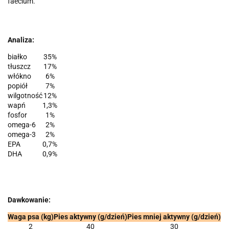
faecium.
Analiza:
białko
35%
tłuszcz
17%
włókno
6%
popiół
7%
wilgotność
12%
wapń
1,3%
fosfor
1%
omega-6
2%
omega-3
2%
EPA
0,7%
DHA
0,9%
Dawkowanie:
Waga psa (kg)
Pies aktywny (g/dzień)
Pies mniej aktywny (g/dzień)
2
40
30