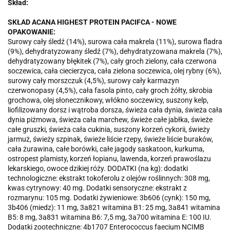
Skład:
SKŁAD ACANA HIGHEST PROTEIN PACIFCA - NOWE
OPAKOWANIE:
Surowy cały śledź (14%), surowa cała makrela (11%), surowa fladra
(9%), dehydratyzowany śledź (7%), dehydratyzowana makrela (7%),
dehydratyzowany błękitek (7%), cały groch zielony, cała czerwona
soczewica, cała ciecierzyca, cała zielona soczewica, olej rybny (6%),
surowy cały morszczuk (4,5%), surowy cały karmazyn
czerwonopasy (4,5%), cała fasola pinto, cały groch żółty, skrobia
grochowa, olej słonecznikowy, włókno soczewicy, suszony kelp,
liofilizowany dorsz i wątroba dorsza, świeża cała dynia, świeża cała
dynia piżmowa, świeża cała marchew, świeże całe jabłka, świeże
całe gruszki, świeża cała cukinia, suszony korzeń cykorii, świeży
jarmuż, świeży szpinak, świeże liście rzepy, świeże liście buraków,
cała żurawina, całe borówki, całe jagody saskatoon, kurkuma,
ostropest plamisty, korzeń łopianu, lawenda, korzeń prawoślazu
lekarskiego, owoce dzikiej róży. DODATKI (na kg): dodatki
technologiczne: ekstrakt tokoferolu z olejów roślinnych: 308 mg,
kwas cytrynowy: 40 mg. Dodatki sensoryczne: ekstrakt z
rozmarynu: 105 mg. Dodatki żywieniowe: 3b606 (cynk): 150 mg,
3b406 (miedz): 11 mg, 3a821 witamina B1: 25 mg, 3a841 witamina
B5: 8 mg, 3a831 witamina B6: 7,5 mg, 3a700 witamina E: 100 IU.
Dodatki zootechniczne: 4b1707 Enterococcus faecium NCIMB