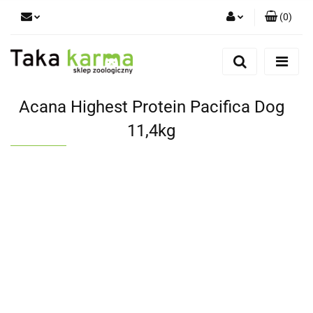
(
0
)
Zaloguj się
Zarejestruj się
Dodaj zgłoszenie
Acana Highest Protein Pacifica Dog
Zgody cookies
11,4kg