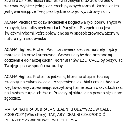
zawiera aż 70% mięsa i tkanek zwierzęcych oraz 30% owoców i
warzyw. Wybierz jedną z czterech pysznych formuł - każda z nich
jest gwarancją, że Twój pies będzie szczęśliwy, zdrowy i silny.
ACANA Pacifica to odzwierciedlenie bogactwa ryb, poławianych w
zimnych, krystalicznych wodach Pacyfiku. Przepełniona jest
świeżymi rybami, które poławiane są w sposób zrównoważony w
naturalnym środowisku.
ACANA Highest Protein Pacifica zawiera śledzia, makrelę, flądrę,
morszczuka oraz karmazyna. Wszystkie ryby dostarczane są
codziennie do naszej kuchni NorthStar ŚWIEŻE i CAŁE, by odżywiać
Twojego psa w sposób naturalny.
ACANA Highest Protein to jedzenie, któremu ufają miłośnicy
zwierząt na całym świecie. Przepełniona jest białkiem, a uboga w
węglowodany zapewniając szczytową formę psom wszystkich ras,
na każdym etapie ich życia. Przeczytaj skład, a na pewno się z nami
zgodzisz.
MATKA NATURA DOBRAŁA SKŁADNIKI ODŻYWCZE W CAŁEJ
ZDOBYCZY (WholePrey), TAK, ABY IDEALNIE ZASPOKOIĆ
POTRZEBY ŻYWIENIOWE TWOJEGO PSA.