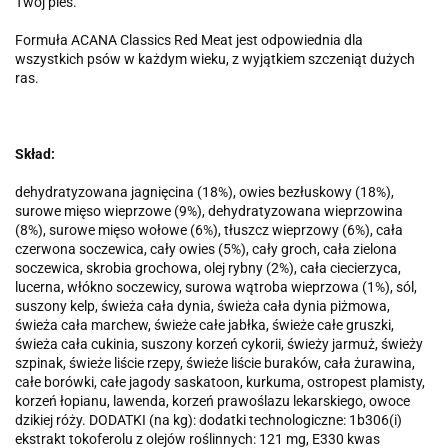
Twój pies.
Formuła ACANA Classics Red Meat jest odpowiednia dla
wszystkich psów w każdym wieku, z wyjątkiem szczeniąt dużych
ras.
Skład:
dehydratyzowana jagnięcina (18%), owies bezłuskowy (18%),
surowe mięso wieprzowe (9%), dehydratyzowana wieprzowina
(8%), surowe mięso wołowe (6%), tłuszcz wieprzowy (6%), cała
czerwona soczewica, cały owies (5%), cały groch, cała zielona
soczewica, skrobia grochowa, olej rybny (2%), cała ciecierzyca,
lucerna, włókno soczewicy, surowa wątroba wieprzowa (1%), sól,
suszony kelp, świeża cała dynia, świeża cała dynia piżmowa,
świeża cała marchew, świeże całe jabłka, świeże całe gruszki,
świeża cała cukinia, suszony korzeń cykorii, świeży jarmuż, świeży
szpinak, świeże liście rzepy, świeże liście buraków, cała żurawina,
całe borówki, całe jagody saskatoon, kurkuma, ostropest plamisty,
korzeń łopianu, lawenda, korzeń prawoślazu lekarskiego, owoce
dzikiej róży. DODATKI (na kg): dodatki technologiczne: 1b306(i)
ekstrakt tokoferolu z olejów roślinnych: 121 mg, E330 kwas