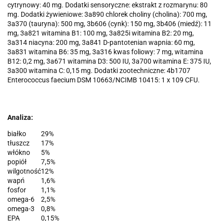
cytrynowy: 40 mg. Dodatki sensoryczne: ekstrakt z rozmarynu: 80
mg. Dodatki żywieniowe: 3a890 chlorek choliny (cholina): 700 mg,
3a370 (tauryna): 500 mg, 3b606 (cynk): 150 mg, 3b406 (miedź): 11
mg, 3a821 witamina B1: 100 mg, 3a825i witamina B2: 20 mg,
3a314 niacyna: 200 mg, 3a841 D-pantotenian wapnia: 60 mg,
3a831 witamina B6: 35 mg, 3a316 kwas foliowy: 7 mg, witamina
B12: 0,2 mg, 3a671 witamina D3: 500 IU, 3a700 witamina E: 375 IU,
3a300 witamina C: 0,15 mg. Dodatki zootechniczne: 4b1707
Enterococcus faecium DSM 10663/NCIMB 10415: 1 x 109 CFU.
Analiza:
białko
29%
tłuszcz
17%
włókno
5%
popiół
7,5%
wilgotność
12%
wapń
1,6%
fosfor
1,1%
omega-6
2,5%
omega-3
0,8%
EPA
0,15%