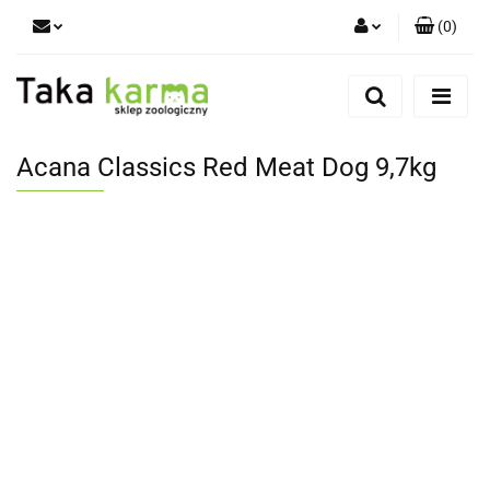
(
0
)
Zaloguj się
Zarejestruj się
Dodaj zgłoszenie
Acana Classics Red Meat Dog 9,7kg
Zgody cookies