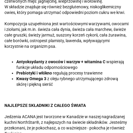
czerwonych mięs: jagnięcinę, wieprzowinę i wołowinę.
W składzie znajduje się również bezglutenowy, niskoglikemiczny
owies, który pomaga utrzymać odpowiedni poziom cukru we krwi.
Kompozycja uzupełniona jest wartościowymi warzywami, owocami
i ziołami, jak m.in. świeża cała dynia, świeża cała marchew, świeże
całe gruszki, świeży jarmuż, suszony korzeń cykorii, cała żurawina,
całe borówki, ostropest plamisty, lawenda, wpływającymi
korzystnie na organizm psa.
Antyoksydanty z owoców i warzyw +
witamina C
wspierają
funkcje układu odpornościowego
Prebiotyki i
włókno
regulują procesy trawienne
Kwasy Omega 3
z oleju rybnego utrzymującego zdrową
skórę i piękną sierść
NAJLEPSZE SKŁADNIKI Z CAŁEGO ŚWIATA
Jedzenia ACANA jest tworzone w Kanadzie w naszej nagradzanej
kuchni NorthStar®, z najlepszych na świecie składników. Jesteśmy
przekonani, że je pokochasz, a co ważniejsze - pokocha je również