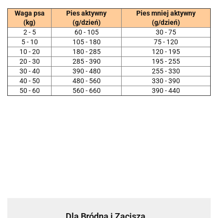
Waga psa
Pies aktywny
Pies mniej aktywny
(kg)
(g/dzień)
(g/dzień)
2 - 5
60 - 105
30 - 75
5 - 10
105 - 180
75 - 120
10 - 20
180 - 285
120 - 195
20 - 30
285 - 390
195 - 255
30 - 40
390 - 480
255 - 330
40 - 50
480 - 560
330 - 390
50 - 60
560 - 660
390 - 440
Dla Bródna i Zacisza