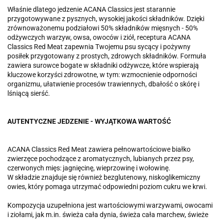
Właśnie dlatego jedzenie ACANA Classics jest starannie
przygotowywane z pysznych, wysokiej jakości składników. Dzięki
zrównoważonemu podziałowi 50% składników mięsnych - 50%
odżywczych warzyw, owsa, owoców i ziół, receptura ACANA
Classics Red Meat zapewnia Twojemu psu sycący i pożywny
posiłek przygotowany z prostych, zdrowych składników. Formuła
zawiera surowce bogate w składniki odżywcze, które wspierają
kluczowe korzyści zdrowotne, w tym: wzmocnienie odporności
organizmu, ułatwienie procesów trawiennych, dbałość o skórę i
lśniącą sierść.
AUTENTYCZNE JEDZENIE - WYJĄTKOWA WARTOŚĆ
ACANA Classics Red Meat zawiera pełnowartościowe białko
zwierzęce pochodzące z aromatycznych, lubianych przez psy,
czerwonych mięs: jagnięcinę, wieprzowinę i wołowinę.
W składzie znajduje się również bezglutenowy, niskoglikemiczny
owies, który pomaga utrzymać odpowiedni poziom cukru we krwi.
Kompozycja uzupełniona jest wartościowymi warzywami, owocami
i ziołami, jak m.in. świeża cała dynia, świeża cała marchew, świeże