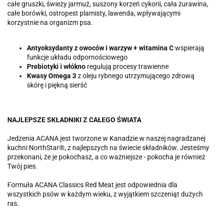
całe gruszki, świeży jarmuż, suszony korzeń cykorii, cała żurawina,
całe borówki, ostropest plamisty, lawenda, wpływającymi
korzystnie na organizm psa.
Antyoksydanty z owoców i warzyw +
witamina C
wspierają
funkcje układu odpornościowego
Prebiotyki i
włókno
regulują procesy trawienne
Kwasy Omega 3
z oleju rybnego utrzymującego zdrową
skórę i piękną sierść
NAJLEPSZE SKŁADNIKI Z CAŁEGO ŚWIATA
Jedzenia ACANA jest tworzone w Kanadzie w naszej nagradzanej
kuchni NorthStar®, z najlepszych na świecie składników. Jesteśmy
przekonani, że je pokochasz, a co ważniejsze - pokocha je również
Twój pies.
Formuła ACANA Classics Red Meat jest odpowiednia dla
wszystkich psów w każdym wieku, z wyjątkiem szczeniąt dużych
ras.