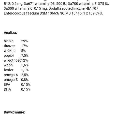
B12: 0,2 mg, 3a671 witamina D3: 500 IU, 3a700 witamina E: 375 IU,
3a300 witamina C: 0,15 mg. Dodatki zootechniczne: 4b1707
Enterococcus faecium DSM 10663/NCIMB 10415: 1 x 109 CFU.
Analiza:
białko
29%
tłuszcz
17%
włókno
5%
popiół
7,5%
wilgotność
12%
wapń
1,6%
fosfor
1,1%
omega-6
2,5%
omega-3
0,8%
EPA
0,15%
DHA
0,15%
Dawkowanie: