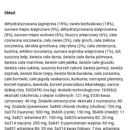
Skład:
dehydratyzowana jagnięcina (18%), owies bezłuskowy (18%),
surowe mięso wieprzowe (9%), dehydratyzowana wieprzowina
(8%), surowe mięso wołowe (6%), tłuszcz wieprzowy (6%), cała
czerwona soczewica, cały owies (5%), cały groch, cała zielona
soczewica, skrobia grochowa, olej rybny (2%), cała ciecierzyca,
lucerna, włókno soczewicy, surowa wątroba wieprzowa (1%), sól,
suszony kelp, świeża cała dynia, świeża cała dynia piżmowa,
świeża cała marchew, świeże całe jabłka, świeże całe gruszki,
świeża cała cukinia, suszony korzeń cykorii, świeży jarmuż, świeży
szpinak, świeże liście rzepy, świeże liście buraków, cała żurawina,
całe borówki, całe jagody saskatoon, kurkuma, ostropest plamisty,
korzeń łopianu, lawenda, korzeń prawoślazu lekarskiego, owoce
dzikiej róży. DODATKI (na kg): dodatki technologiczne: 1b306(i)
ekstrakt tokoferolu z olejów roślinnych: 121 mg, E330 kwas
cytrynowy: 40 mg. Dodatki sensoryczne: ekstrakt z rozmarynu: 80
mg. Dodatki żywieniowe: 3a890 chlorek choliny (cholina): 700 mg,
3a370 (tauryna): 500 mg, 3b606 (cynk): 150 mg, 3b406 (miedź): 11
mg, 3a821 witamina B1: 100 mg, 3a825i witamina B2: 20 mg,
3a314 niacyna: 200 mg, 3a841 D-pantotenian wapnia: 60 mg,
3a831 witamina B6: 35 mg, 3a316 kwas foliowy: 7 mg, witamina