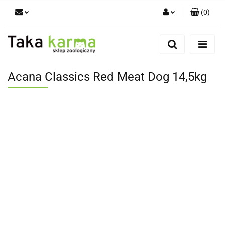
(
0
)
Zaloguj się
Zarejestruj się
Dodaj zgłoszenie
Acana Classics Red Meat Dog 14,5kg
Zgody cookies