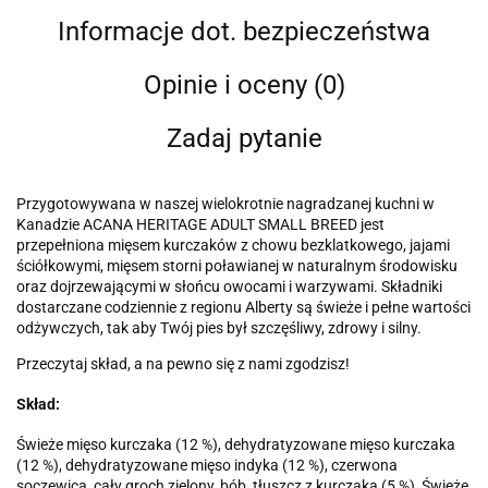
Informacje dot. bezpieczeństwa
Opinie i oceny (0)
Zadaj pytanie
Przygotowywana w naszej wielokrotnie nagradzanej kuchni w
Kanadzie ACANA HERITAGE ADULT SMALL BREED jest
przepełniona mięsem kurczaków z chowu bezklatkowego, jajami
ściółkowymi, mięsem storni poławianej w naturalnym środowisku
oraz dojrzewającymi w słońcu owocami i warzywami. Składniki
dostarczane codziennie z regionu Alberty są świeże i pełne wartości
odżywczych, tak aby Twój pies był szczęśliwy, zdrowy i silny.
Przeczytaj skład, a na pewno się z nami zgodzisz!
Skład:
Świeże mięso kurczaka (12 %), dehydratyzowane mięso kurczaka
(12 %), dehydratyzowane mięso indyka (12 %), czerwona
soczewica, cały groch zielony, bób, tłuszcz z kurczaka (5 %), Świeże