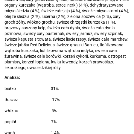
organy kurczaka (wątroba, serce, nerki) (4 %), dehydratyzowane
mięso śledzia (4 %), świeże całe jaja (4 %), świeże mięso storni (4 %),
olej ze śledzia (2 %), lucerna (2 %), zielona soczewica (2 %), cały
groch żółty, włókno grochu, świeże chrząstki kurczaka (1 %),
brązowy suszony kelp, świeża cała dynia, świeża cała dynia
piżmowa, świeży cały pasternak, świeży jarmuż, świeży szpinak,
świeża kapusta sitowata, świeże liscie rzepy, świeża cała marchew,
świeże jabłka Red Delicious, świeże gruszki Bartlett, liofilizowana
wątroba kurczaka, liofilizowana wątroba indyka, świeża cała
żurawina, świeże całe borówki, korzeń cykorii, kurkuma, ostropest
plamisty, korzeń łopianu, kwiat lawendy, korzeń prawoślazu
lekarskiego, owoce dzikiej róży.
Analiza:
białko 31%
tłuszcz 17%
włókno 5%
popiół 7%
wapń 1,4%